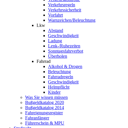
Verkehrsregeln
Verkehrssicherheit
Vorfahrt
Warnzeichen/Beleuchtung
Lkw
Abstand
Geschwindigkeit
Ladung
Lenk-/Ruhezeiten
Sonntagsfahrverbot
Überholen
Fahrrad
Alkohol & Drogen
Beleuchtung
Fahrradregeln
Geschwindigkeit
Helmpflicht
Kinder
Was Sie wissen müssen
Bußgeldkatalog 2020
Bußgeldkatalog 2014
Fahreignungsregister
Fahranfänger
Führerschein & MPU