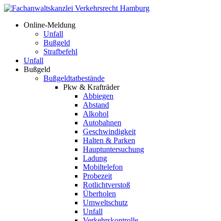
Online-Meldung
Unfall
Bußgeld
Strafbefehl
Unfall
Bußgeld
Bußgeldtatbestände
Pkw & Krafträder
Abbiegen
Abstand
Alkohol
Autobahnen
Geschwindigkeit
Halten & Parken
Hauptuntersuchung
Ladung
Mobiltelefon
Probezeit
Rotlichtverstoß
Überholen
Umweltschutz
Unfall
Verkehrskontrolle