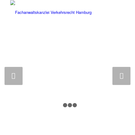
ONLINE MELDEN!
UNFALL
BUSSGELDBESCHEID/STRAFBEFEHL
Weiter
1
2
3
4