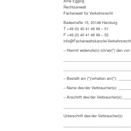
Arne Egging
Rechtsanwalt
Fachanwalt für Verkehrsrecht
Badestraße 15, 20148 Hamburg
T +49 (0) 40 41 46 99 – 51
F +49 (0) 40 41 46 99 – 52
info@Fachanwaltskanzlei-Verkehrsrech
– Hiermit widerrufe(n) ich/wir(*) den vo
_________________________________
_________________________________
– Bestellt am (*)/erhalten am(*): __
– Name des/der Verbraucher(s): ___
– Anschrift des/der Verbraucher(s):
_________________________________
Unterschrift des/der Verbraucher(s)
_________________________________