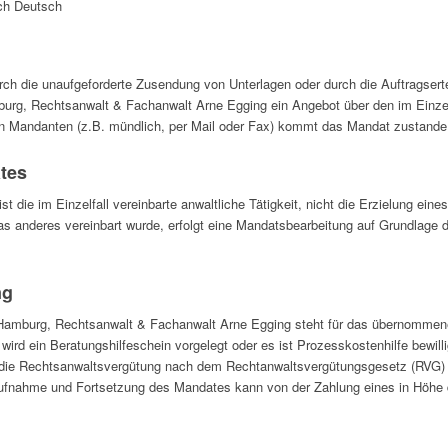
ich Deutsch
urch die unaufgeforderte Zusendung von Unterlagen oder durch die Auftragser
urg, Rechtsanwalt & Fachanwalt Arne Egging ein Angebot über den im Einzel
den Mandanten (z.B. mündlich, per Mail oder Fax) kommt das Mandat zustande
tes
die im Einzelfall vereinbarte anwaltliche Tätigkeit, nicht die Erzielung eines
was anderes vereinbart wurde, erfolgt eine Mandatsbearbeitung auf Grundlage 
ng
 Hamburg, Rechtsanwalt & Fachanwalt Arne Egging steht für das übernomme
 wird ein Beratungshilfeschein vorgelegt oder es ist Prozesskostenhilfe bewil
 die Rechtsanwaltsvergütung nach dem Rechtanwaltsvergütungsgesetz (RVG)
ufnahme und Fortsetzung des Mandates kann von der Zahlung eines in Höhe 