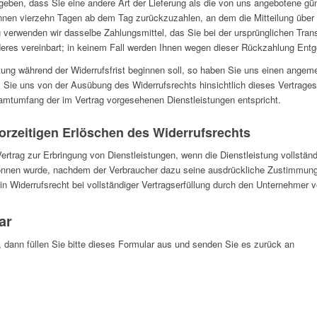
geben, dass Sie eine andere Art der Lieferung als die von uns angebotene gü
nnen vierzehn Tagen ab dem Tag zurückzuzahlen, an dem die Mitteilung über i
 verwenden wir dasselbe Zahlungsmittel, das Sie bei der ursprünglichen Trans
eres vereinbart; in keinem Fall werden Ihnen wegen dieser Rückzahlung Entg
stung während der Widerrufsfrist beginnen soll, so haben Sie uns einen ange
 Sie uns von der Ausübung des Widerrufsrechts hinsichtlich dieses Vertrages 
amtumfang der im Vertrag vorgesehenen Dienstleistungen entspricht.
rzeitigen Erlöschen des Widerrufsrechts
Vertrag zur Erbringung von Dienstleistungen, wenn die Dienstleistung vollstän
gonnen wurde, nachdem der Verbraucher dazu seine ausdrückliche Zustimmung 
n Widerrufsrecht bei vollständiger Vertragserfüllung durch den Unternehmer ve
ar
, dann füllen Sie bitte dieses Formular aus und senden Sie es zurück an