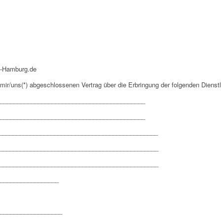
t-Hamburg.de
n mir/uns(*) abgeschlossenen Vertrag über die Erbringung der folgenden Dienstl
__________________________________________
__________________________________________
__________________________________________________
_________________________________________________
__________________________________________________
_________________
__________________