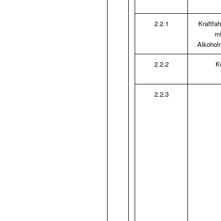
2.2.1
Kraftfa
mi
Alkoholm
2.2.2
K
2.2.3