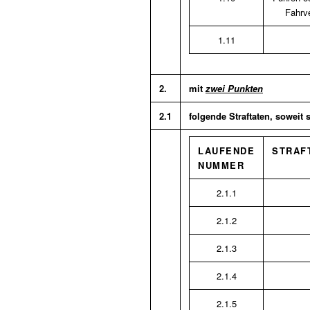
Fahrv
1.11
2.
mit
zwei Punkten
2.1
folgende Straftaten, soweit 
LAUFENDE
STRAF
NUMMER
2.1.1
2.1.2
2.1.3
2.1.4
2.1.5