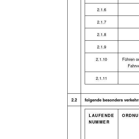
2.1.6
2.1.7
2.1.8
2.1.9
2.1.10
Führen od
Fahrv
2.1.11
2.2
folgende besonders verkehr
LAUFENDE
ORDNU
NUMMER