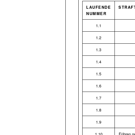
LAUFENDE
STRAF
NUMMER
1.1
1.2
1.3
1.4
1.5
1.6
1.7
1.8
1.9
1.10
Führen od