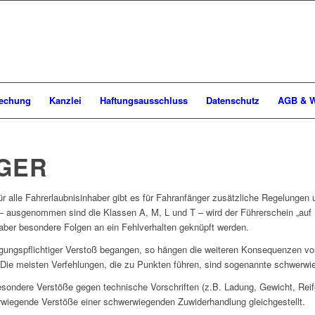
rechung
Kanzlei
Haftungsausschluss
Datenschutz
AGB & W
GER
 alle Fahrerlaubnisinhaber gibt es für Fahranfänger zusätzliche Regelung
 – ausgenommen sind die Klassen A, M, L und T – wird der Führerschein „auf P
 aber besondere Folgen an ein Fehlverhalten geknüpft werden.
ragungspflichtiger Verstoß begangen, so hängen die weiteren Konsequenzen vo
lt. Die meisten Verfehlungen, die zu Punkten führen, sind sogenannte schwer
sondere Verstöße gegen technische Vorschriften (z.B. Ladung, Gewicht, Rei
wiegende Verstöße einer schwerwiegenden Zuwiderhandlung gleichgestellt.