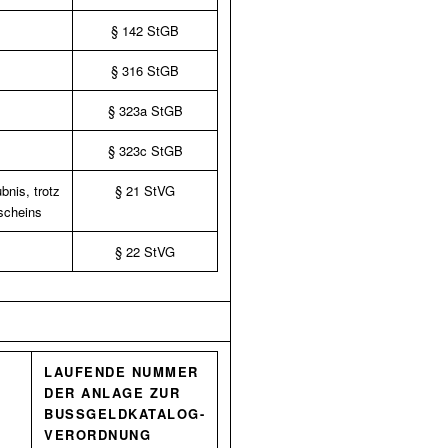
§ 142 StGB
§ 316 StGB
§ 323a StGB
§ 323c StGB
nis, trotz
§ 21 StVG
scheins
§ 22 StVG
LAUFENDE NUMMER
DER ANLAGE ZUR
BUSSGELDKATALOG-V
ERORDNUNG (