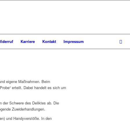
iderruf
Karriere
Kontakt
Impressum
en und eigene Maßnahmen. Beim
robe“ erteilt. Dabei handelt es sich um
n der Schwere des Deliktes ab. Die
wiegende Zuwiderhandlungen.
fen) und Handyverstöße. In den