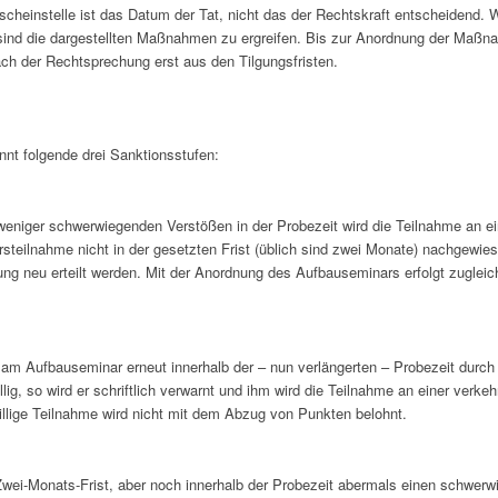
heinstelle ist das Datum der Tat, nicht das der Rechtskraft entscheidend. W
sind die dargestellten Maßnahmen zu ergreifen. Bis zur Anordnung der Maßna
ach der Rechtsprechung erst aus den Tilgungsfristen.
nnt folgende drei Sanktionsstufen:
eniger schwerwiegenden Verstößen in der Probezeit wird die Teilnahme an 
teilnahme nicht in der gesetzten Frist (üblich sind zwei Monate) nachgewiese
gung neu erteilt werden. Mit der Anordnung des Aufbauseminars erfolgt zugleic
 am Aufbauseminar erneut innerhalb der – nun verlängerten – Probezeit durc
ig, so wird er schriftlich verwarnt und ihm wird die Teilnahme an einer verk
illige Teilnahme wird nicht mit dem Abzug von Punkten belohnt.
Zwei-Monats-Frist, aber noch innerhalb der Probezeit abermals einen schwer