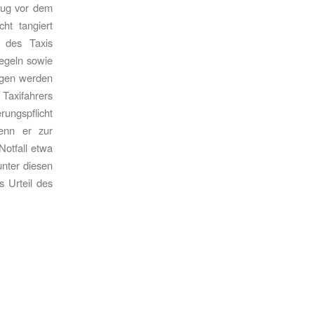
zug vor dem
ht tangiert
g des Taxis
regeln sowie
ogen werden
Taxifahrers
rungspflicht
wenn er zur
otfall etwa
unter diesen
 Urteil des