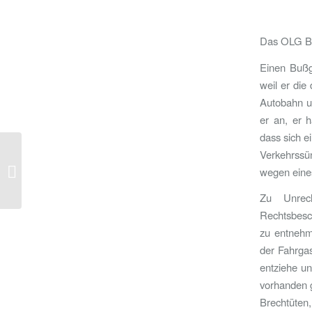
Das OLG Ba
Einen Bußg
weil er die
Autobahn um
er an, er h
dass sich e
Verkehrssün
OLG Hamm: Grundstücksausfahrt mit
anschließendem Linksabbiegen kann
wegen eines 
ein besonders...
Zu Unrec
Rechtsbesch
zu entnehm
der Fahrgas
entziehe un
vorhanden 
Brechtüten