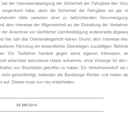
t bei der Interessenabwägung der Sicherheit der Fahrgäste den Vor
 eingeräumt habe, denn die Sicherheit der Fahrgäste sei gar nic
ielmehr hätte zwischen einer zu befürchtenden Verunreinigun
und dem Interesse der Allgemeinheit an der Einhaltung der Verkehrs
 der Anwohner vor nächtlicher Lärmbelästigung andererseits abgew
d hier sah das Oberlandesgericht keinen Grund, dem Interesse des 
uberen Fahrzeug ein wesentliches Überwiegen zuzubilligen. Beförde
er: Ein Taxifahrer handele gegen seine eigenen Interessen, 
zeit erkennbar betrunkene Gäste aufnehme, ohne Vorsorge für den N
thalten von Brechtüten getroffen zu haben. Ein Verkehrsverstoß sei 
nicht gerechtfertigt, befanden die Bamberger Richter und hoben das
s auf. Dieses muss nun neu entscheiden.
29. MAI 2014