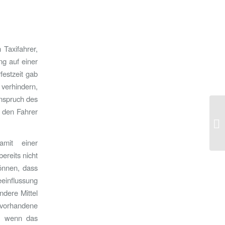
Taxifahrer,
ng auf einer
festzeit gab
 verhindern,
inspruch des
h den Fahrer
OL
Üb
mit einer
ereits nicht
önnen, dass
eeinflussung
ndere Mittel
 vorhandene
t, wenn das