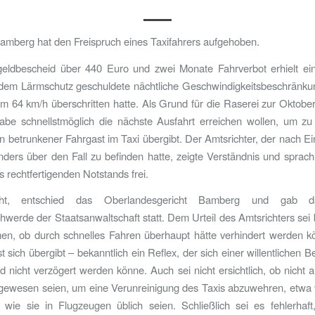
mberg hat den Freispruch eines Taxifahrers aufgehoben.
eldbescheid über 440 Euro und zwei Monate Fahrverbot erhielt ein 
 dem Lärmschutz geschuldete nächtliche Geschwindigkeitsbeschränku
 64 km/h überschritten hatte. Als Grund für die Raserei zur Oktober
abe schnellstmöglich die nächste Ausfahrt erreichen wollen, um zu
in betrunkener Fahrgast im Taxi übergibt. Der Amtsrichter, der nach E
ders über den Fall zu befinden hatte, zeigte Verständnis und sprac
rechtfertigenden Notstands frei.
ht, entschied das Oberlandesgericht Bamberg und gab da
werde der Staatsanwaltschaft statt. Dem Urteil des Amtsrichters sei b
en, ob durch schnelles Fahren überhaupt hätte verhindert werden k
t sich übergibt – bekanntlich ein Reflex, der sich einer willentlichen B
d nicht verzögert werden könne. Auch sei nicht ersichtlich, ob nicht a
gewesen seien, um eine Verunreinigung des Taxis abzuwehren, etwa
, wie sie in Flugzeugen üblich seien. Schließlich sei es fehlerhaf