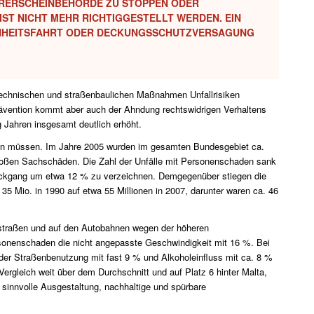
RERSCHEINBEHÖRDE ZU STOPPEN ODER L
 NICHT MEHR RICHTIGGESTELLT WERDEN. EIN V
NHEITSFAHRT ODER DECKUNGSSCHUTZVERSAGUNG W
t technischen und straßenbaulichen Maßnahmen Unfallrisiken
rävention kommt aber auch der Ahndung rechtswidrigen Verhaltens
g Jahren insgesamt deutlich erhöht.
rden müssen. Im Jahre 2005 wurden im gesamten Bundesgebiet ca.
bloßen Sachschäden. Die Zahl der Unfälle mit Personenschaden sank
Rückgang um etwa 12 % zu verzeichnen. Demgegenüber stiegen die
5 Mio. in 1990 auf etwa 55 Millionen in 2007, darunter waren ca. 46
ndstraßen und auf den Autobahnen wegen der höheren
rsonenschaden die nicht angepasste Geschwindigkeit mit 16 %. Bei
 der Straßenbenutzung mit fast 9 % und Alkoholeinfluss mit ca. 8 %
ergleich weit über dem Durchschnitt und auf Platz 6 hinter Malta,
sinnvolle Ausgestaltung, nachhaltige und spürbare