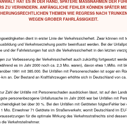
SANWALT HAT ES IN DER HAND, SPÄTERE MASSNAHMEN DER FÜH
ZU VERHINDERN. ANFÄNGLICHE FEHLER KÖNNEN SPÄTER MEIST
CHERUNGSRECHTLICHEN THEMEN WIE REGRESS NACH TRUNKE
EGEN GROBER FAHRLÄSSIGKEIT.
gswidrigkeiten dient in erster Linie der Verkehrssicherheit. Zwar können mi
usbildung und Verkehrserziehung positiv beeinflusst werden. Bei der Unfallp
nd der Fahrleistungen hat sich die Verkehrssicherheit in den letzten vierzi
en zur Verbesserung der Verkehrssicherheit auch zukünftig fortgesetzt we
(während es im Jahr 2000 noch ca. 2,3 Mio. waren), davon etwa 1,9Mio. mit 
genüber 1991 mit 385.000. Bei Unfällen mit Personenschaden ist sogar ein 
-km an. Der Bestand an Kraftfahrzeugen erhöhte sich in Deutschland von ca. 3
n zur Zahl der Unfälle mit Personenschaden ausdrücken lässt, ist auf den La
ufigste personenbezogene Unfallursache im Jahr 2005 war bei Unfällen mit Pe
hwindigkeit bei über 30 %. Bei den Unfällen mit Getöteten folgtenFehler bei
je 1 Mio. Einwohner 71 Getötete im Straßenverkehr, womit Deutschland im EU-V
raussetzungen für die optimale Wirkung des Verkehrsstrafrechts sind dessen 
die Verkehrsteilnehmer.