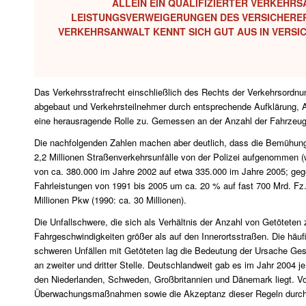
ALLEIN EIN QUALIFIZIERTER VERKEHR
EISTUNGSVERWEIGERUNGEN DES VERSICHERERS 
ERKEHRSANWALT KENNT SICH GUT AUS IN VERSI
Das Verkehrsstrafrecht einschließlich des Rechts der Verkehrsordnun
abgebaut und Verkehrsteilnehmer durch entsprechende Aufklärung, A
eine herausragende Rolle zu. Gemessen an der Anzahl der Fahrzeuge u
Die nachfolgenden Zahlen machen aber deutlich, dass die Bemühung
2,2 Millionen Straßenverkehrsunfälle von der Polizei aufgenommen 
von ca. 380.000 im Jahre 2002 auf etwa 335.000 im Jahre 2005; ge
Fahrleistungen von 1991 bis 2005 um ca. 20 % auf fast 700 Mrd. Fz.
Millionen Pkw (1990: ca. 30 Millionen).
Die Unfallschwere, die sich als Verhältnis der Anzahl von Getötete
Fahrgeschwindigkeiten größer als auf den Innerortsstraßen. Die hä
schweren Unfällen mit Getöteten lag die Bedeutung der Ursache Gesc
an zweiter und dritter Stelle. Deutschlandweit gab es im Jahr 2004 
den Niederlanden, Schweden, Großbritannien und Dänemark liegt. Vo
Überwachungsmaßnahmen sowie die Akzeptanz dieser Regeln durch 